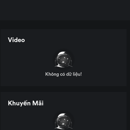
Video
Không có dữ liệu!
Khuyến Mãi