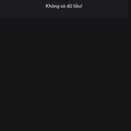
Không có dữ liệu!