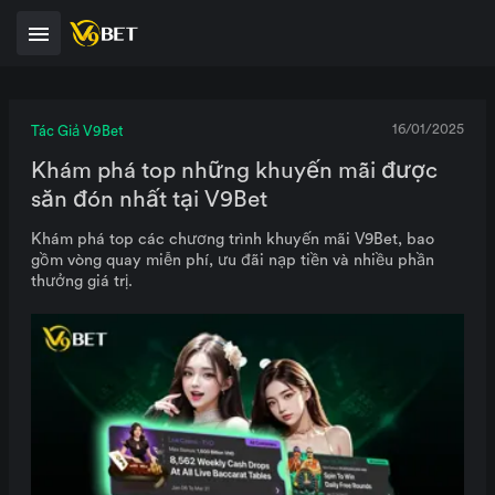
16/01/2025
Tác Giả V9Bet
Khám phá top những khuyến mãi được
săn đón nhất tại V9Bet
Khám phá top các chương trình khuyến mãi V9Bet, bao
gồm vòng quay miễn phí, ưu đãi nạp tiền và nhiều phần
thưởng giá trị.