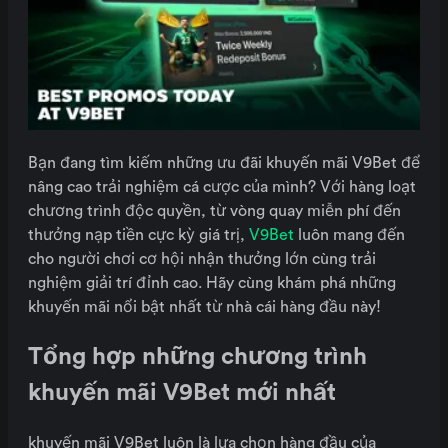
Bạn đang tìm kiếm những ưu đãi khuyến mãi V9Bet để
nâng cao trải nghiệm cá cược của mình? Với hàng loạt
chương trình độc quyền, từ vòng quay miễn phí đến
thưởng nạp tiền cực kỳ giá trị,
V9Bet
luôn mang đến
cho người chơi cơ hội nhận thưởng lớn cùng trải
nghiệm giải trí đỉnh cao. Hãy cùng khám phá những
khuyến mãi nổi bật nhất từ nhà cái hàng đầu này!
Tổng hợp những chương trình
khuyến mãi V9Bet mới nhất
khuyến mãi V9Bet luôn là lựa chọn hàng đầu của