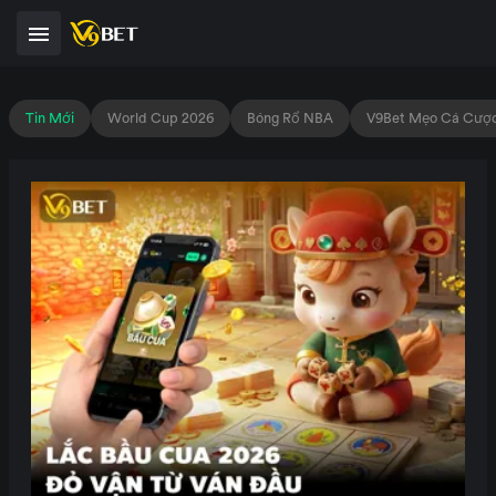
World Cup 2026
Tin Mới
Bóng Rổ NBA
V9Bet Mẹo Cá Cượ