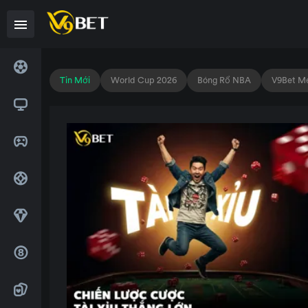
World Cup 2026
Tin Mới
Bóng Rổ NBA
V9Bet M