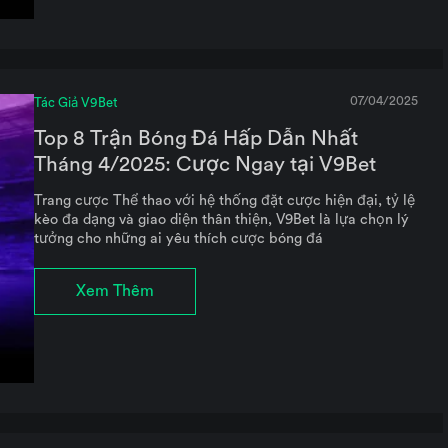
07/04/2025
Tác Giả V9Bet
Top 8 Trận Bóng Đá Hấp Dẫn Nhất
Tháng 4/2025: Cược Ngay tại V9Bet
Trang cược Thể thao với hệ thống đặt cược hiện đại, tỷ lệ
kèo đa dạng và giao diện thân thiện, V9Bet là lựa chọn lý
tưởng cho những ai yêu thích cược bóng đá
Xem Thêm