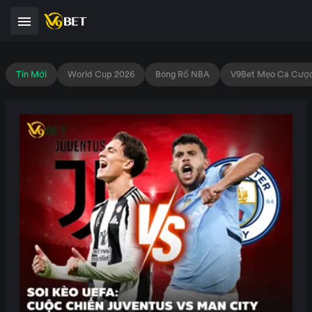
World Cup 2026
Tin Mới
Bóng Rổ NBA
V9Bet Mẹo Cá Cượ