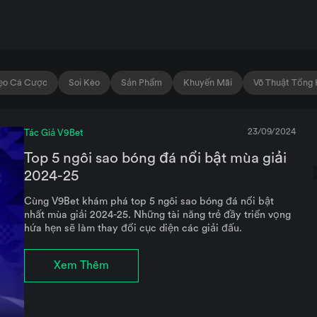
Soi Kèo
ẹo Cá Cược
Sản Phẩm
Khuyến Mãi
Võ Thuật Tổn
23/09/2024
Tác Giả V9Bet
Top 5 ngôi sao bóng đá nổi bật mùa giải
2024-25
Cùng V9Bet khám phá top 5 ngôi sao bóng đá nổi bật
nhất mùa giải 2024-25. Những tài năng trẻ đầy triển vọng
hứa hẹn sẽ làm thay đổi cục diện các giải đấu.
Xem Thêm