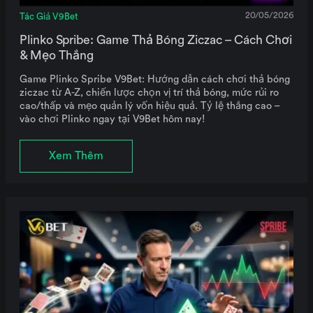
20/05/2026
Tác Giả V9Bet
Plinko Spribe: Game Thả Bóng Ziczac – Cách Chơi
& Mẹo Thắng
Game Plinko Spribe V9Bet: Hướng dẫn cách chơi thả bóng
ziczac từ A-Z, chiến lược chọn vị trí thả bóng, mức rủi ro
cao/thấp và mẹo quản lý vốn hiệu quả. Tỷ lệ thắng cao –
vào chơi Plinko ngay tại V9Bet hôm nay!
Xem Thêm