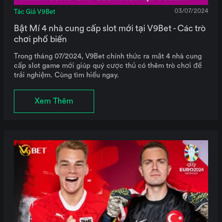
03/07/2024
Tác Giả V9Bet
Bật Mí 4 nhà cung cấp slot mới tại V9Bet - Các trò
chơi phổ biến
Trong tháng 07/2024, V9Bet chính thức ra mắt 4 nhà cung
cấp slot game mới giúp quý cược thủ có thêm trò chơi để
trải nghiệm. Cùng tìm hiểu ngay.
Xem Thêm