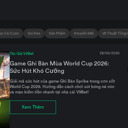
Soi Kèo
ẹo Cá Cược
Sản Phẩm
Khuyến Mãi
Võ Thuật Tổn
28/06/2026
Tác Giả V9Bet
Game Ghi Bàn Mùa World Cup 2026:
Sức Hút Khó Cưỡng
Giải mã sức hút của game Ghi Bàn Spribe trong cơn sốt
World Cup 2026. Hướng dẫn cách chơi sút bóng né mìn
và mẹo kiếm tiền nhanh tại nhà cái V9Bet!
Xem Thêm