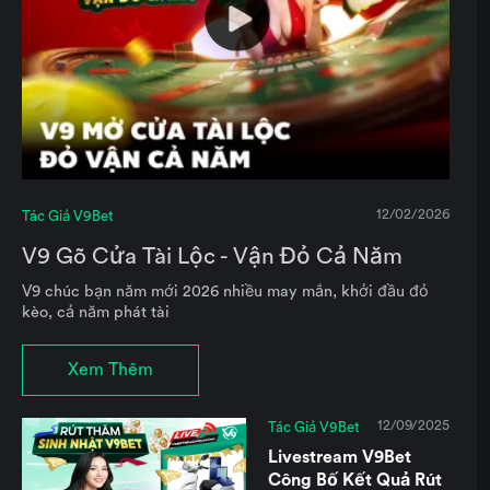
12/02/2026
Tác Giả V9Bet
V9 Gõ Cửa Tài Lộc - Vận Đỏ Cả Năm
V9 chúc bạn năm mới 2026 nhiều may mắn, khởi đầu đỏ
kèo, cả năm phát tài
Xem Thêm
12/09/2025
Tác Giả V9Bet
Livestream V9Bet
Công Bố Kết Quả Rút